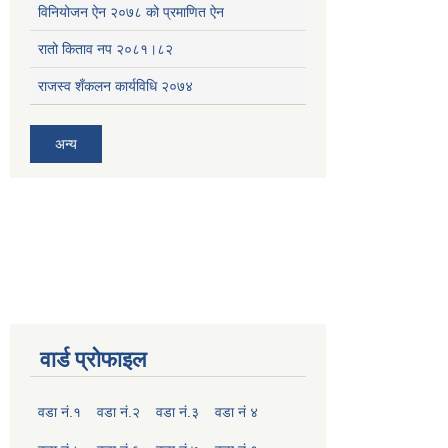
विनियोजन ऐन २०७८ को प्रमाणित ऐन
रातो किताव नप २०८१।८२
राजस्व शँकलन कार्यविधि २०७४
अन्य
वार्ड प्रोफाइल
वडा नं.१
वडा नं.२
वडा नं.३
वडा नं ४