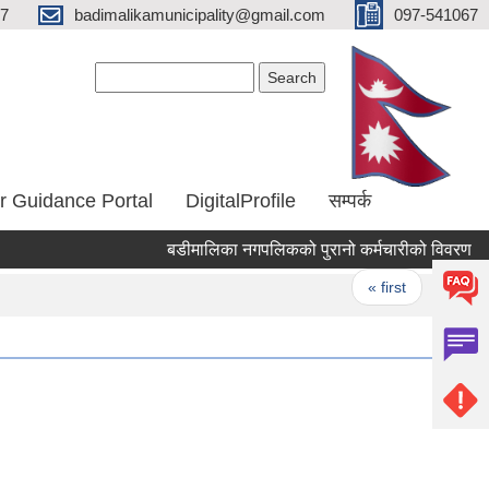
67
badimalikamunicipality@gmail.com
097-541067
Search form
Search
r Guidance Portal
DigitalProfile
सम्पर्क
बडीमालिका नगपलिकको पुरानो कर्मचारीको विवरण
क
Pages
« first
‹ previo