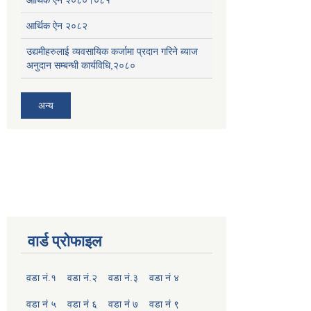
आर्थिक ऐन २०८२
उद्यमीहरुलाई व्यवसायिक कर्जामा प्रदान गरिने ब्याज
अनुदान सम्बन्धी कार्यविधि,२०८०
अन्य
वार्ड प्रोफाइल
वडा नं.१
वडा नं.२
वडा नं.३
वडा नं ४
वडा नं ५
वडा नं ६
वडा नं ७
वडा नं ९