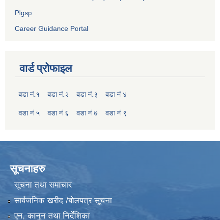
Plgsp
Career Guidance Portal
वार्ड प्रोफाइल
वडा नं.१
वडा नं.२
वडा नं.३
वडा नं ४
वडा नं ५
वडा नं ६
वडा नं ७
वडा नं ९
सूचनाहरु
सूचना तथा समाचार
सार्वजनिक खरीद /बोलपत्र सूचना
एन, कानुन तथा निर्देशिका