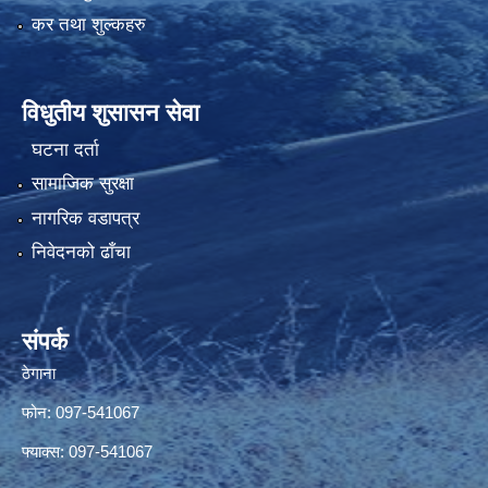
कर तथा शुल्कहरु
विधुतीय शुसासन सेवा
घटना दर्ता
सामाजिक सुरक्षा
नागरिक वडापत्र
निवेदनको ढाँचा
संपर्क
ठेगाना
फोन: 097-541067
फ्याक्स: 097-541067