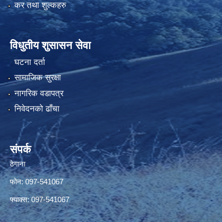
कर तथा शुल्कहरु
विधुतीय शुसासन सेवा
घटना दर्ता
सामाजिक सुरक्षा
नागरिक वडापत्र
निवेदनको ढाँचा
संपर्क
ठेगाना
फोन: 097-541067
फ्याक्स: 097-541067