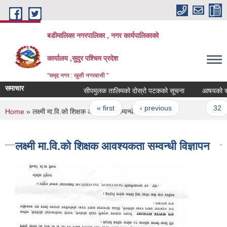
Skip to main content
बडीमालिका नगरपालिका , नगर कार्यपालिकाको
कार्यालय ,सुदुर पश्चिम प्रदेश
"समृद्द नगर : खुसी नगरबासी "
समाचार
सीपमुलक तालिमको दोस्रो पटकको सूचना
आषयको सूचना 
Pages
« first
‹ previous
…
32
You are here
Home
» लक्ष्मी मा.वि.को शिक्षक आवश्यकता सम्वन्धी विज्ञापन
लक्ष्मी मा.वि.को शिक्षक आवश्यकता सम्वन्धी विज्ञापन