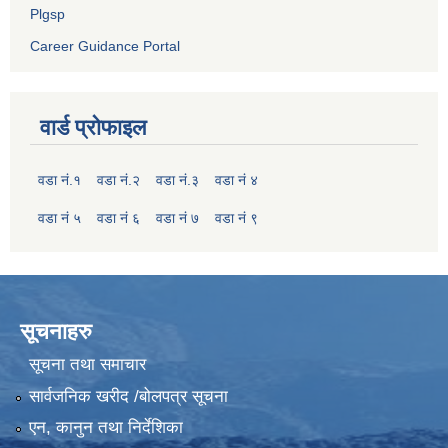
Plgsp
Career Guidance Portal
वार्ड प्रोफाइल
वडा नं.१
वडा नं.२
वडा नं.३
वडा नं ४
वडा नं ५
वडा नं ६
वडा नं ७
वडा नं ९
सूचनाहरु
सूचना तथा समाचार
सार्वजनिक खरीद /बोलपत्र सूचना
एन, कानुन तथा निर्देशिका