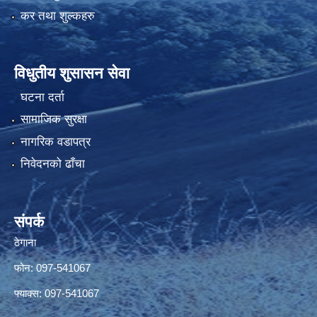
कर तथा शुल्कहरु
विधुतीय शुसासन सेवा
घटना दर्ता
सामाजिक सुरक्षा
नागरिक वडापत्र
निवेदनको ढाँचा
संपर्क
ठेगाना
फोन: 097-541067
फ्याक्स: 097-541067