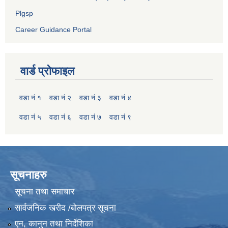
Plgsp
Career Guidance Portal
वार्ड प्रोफाइल
वडा नं.१
वडा नं.२
वडा नं.३
वडा नं ४
वडा नं ५
वडा नं ६
वडा नं ७
वडा नं ९
सूचनाहरु
सूचना तथा समाचार
सार्वजनिक खरीद /बोलपत्र सूचना
एन, कानुन तथा निर्देशिका