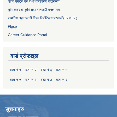
उद्यग पर्यटन वन तथा वातावरण मन्त्रालय
भुमि ब्यवस्था कृषि तथा सहकारी मन्त्रालय
स्थानिय तहकालागी विपद रिपोर्टिङ्ग प्रणाली(C-MIS )
Plgsp
Career Guidance Portal
वार्ड प्रोफाइल
वडा नं.१
वडा नं.२
वडा नं.३
वडा नं ४
वडा नं ५
वडा नं ६
वडा नं ७
वडा नं ९
सूचनाहरु