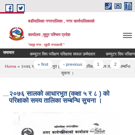
Skip to main content
बडीमालिका नगरपालिका , नगर कार्यपालिकाको
कार्यालय ,सुदुर पश्चिम प्रदेश
"समृद्द नगर : खुसी नगरबासी "
समाचार
कम्युटर सिप परीक्षण परिक्षामा सफल उम्मेदवार
कम्युटर सिप परिक्षण पर
Pages
« first
‹ previous
1
2
3
You are here
Home
» २०७६ सालकाे आधारभुत (कक्षा ५ र ८ ) काे परिक्षाकाे समय तालिका सम्बन्धि
सुचना ।
२०७६ सालकाे आधारभुत (कक्षा ५ र ८ ) काे
परिक्षाकाे समय तालिका सम्बन्धि सुचना ।