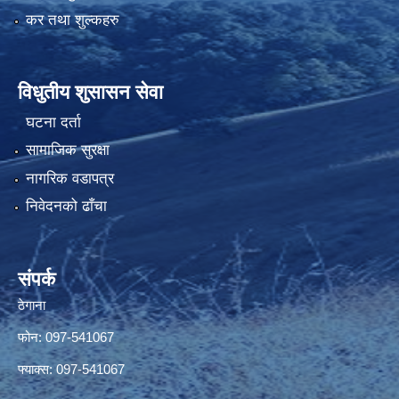
कर तथा शुल्कहरु
विधुतीय शुसासन सेवा
घटना दर्ता
सामाजिक सुरक्षा
नागरिक वडापत्र
निवेदनको ढाँचा
संपर्क
ठेगाना
फोन: 097-541067
फ्याक्स: 097-541067