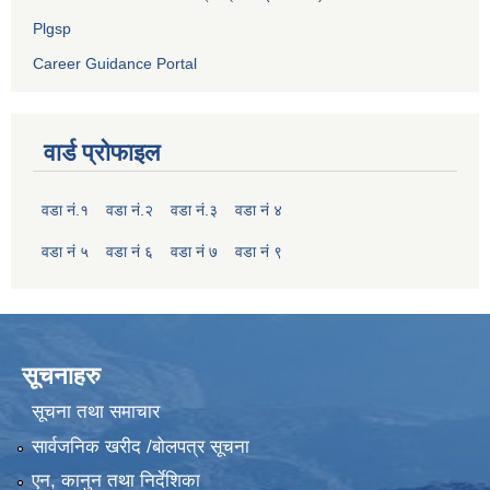
Plgsp
Career Guidance Portal
वार्ड प्रोफाइल
वडा नं.१
वडा नं.२
वडा नं.३
वडा नं ४
वडा नं ५
वडा नं ६
वडा नं ७
वडा नं ९
सूचनाहरु
सूचना तथा समाचार
सार्वजनिक खरीद /बोलपत्र सूचना
एन, कानुन तथा निर्देशिका