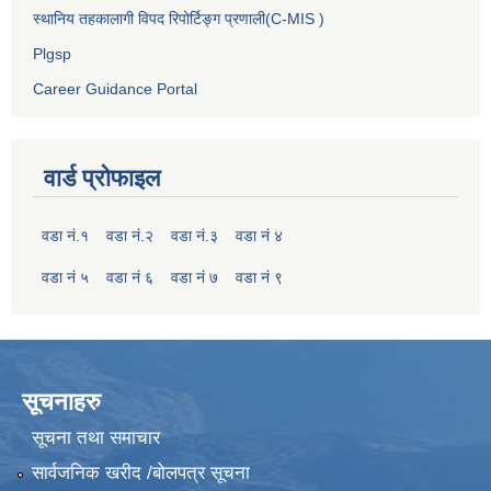
स्थानिय तहकालागी विपद रिपोर्टिङ्ग प्रणाली(C-MIS )
Plgsp
Career Guidance Portal
वार्ड प्रोफाइल
वडा नं.१
वडा नं.२
वडा नं.३
वडा नं ४
वडा नं ५
वडा नं ६
वडा नं ७
वडा नं ९
सूचनाहरु
सूचना तथा समाचार
सार्वजनिक खरीद /बोलपत्र सूचना