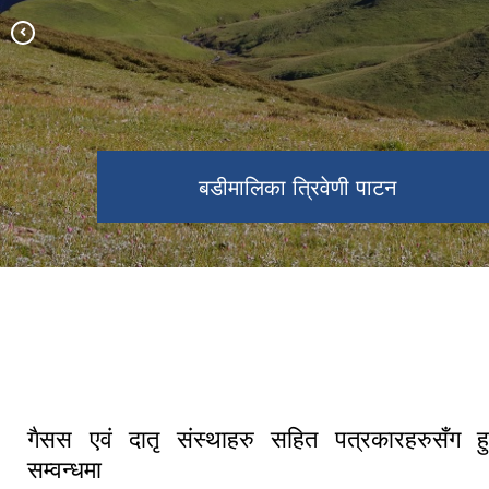
बडीमालिका त्रिवेणी पाटन
नगर सभा २०८०
बडीमालिका ७ को ढमकने बजार
मार्तडीको सुन्दर दृश्य
गैसस एवं दातृ संस्थाहरु सहित पत्रकारहरुसँग 
सम्वन्धमा