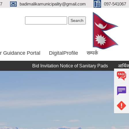
67
badimalikamunicipality@gmail.com
097-541067
Search form
Search
r Guidance Portal
DigitalProfile
सम्पर्क
Bid Invitation Notice of Sanitary Pads
आर्थिक वर्ष २०७
Pages
« first
‹ previous
…