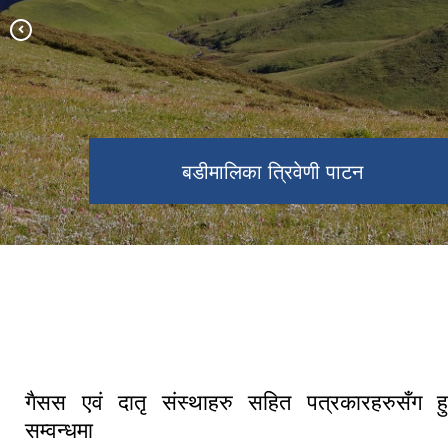
बडीमालिका त्रिवेणी पाटन
नगर सभा २०८०
बडीमालिका ७ को ढमकने बजार
मार्तडीको सुन्दर दृश्य
गैसस एवं दातृ संस्थाहरु सहित पत्रकारहरुसँग 
सम्वन्धमा