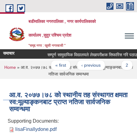
Skip to main content
बडीमालिका नगरपालिका , नगर कार्यपालिकाको
कार्यालय ,सुदुर पश्चिम प्रदेश
"समृद्द नगर : खुसी नगरबासी "
समाचार
सम्पूर्ण सामुदायिक विद्यालयले लेखापरीक्षक सिफारिस गरि पठाउने स
Pages
« first
‹ previous
…
2
You are here
Home
» आ.व. २०७७।७८ को स्थानीय तह संस्थागत क्षमता स्व:मूल्याङ्कनबाट प्राप्त
नतिजा सार्वजनिक सम्वन्धमा
आ.व. २०७७।७८ को स्थानीय तह संस्थागत क्षमता
स्व:मूल्याङ्कनबाट प्राप्त नतिजा सार्वजनिक
सम्वन्धमा
Supporting Documents:
lisaFinallydone.pdf