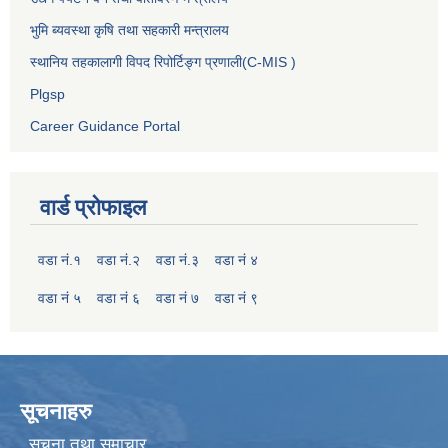
भुमि ब्यवस्था कृषि तथा सहकारी मन्त्रालय
स्थानिय तहकालागी विपद रिपोर्टिङ्ग प्रणाली(C-MIS )
Plgsp
Career Guidance Portal
वार्ड प्रोफाइल
वडा नं.१
वडा नं.२
वडा नं.३
वडा नं ४
वडा नं ५
वडा नं ६
वडा नं ७
वडा नं ९
सूचनाहरु
सूचना तथा समाचार