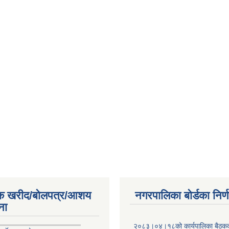
िक खरीद/बोलपत्र/आशय
नगरपालिका बोर्डका निर्
ना
२०८३।०४।१८को कार्यपालिका बैठकको