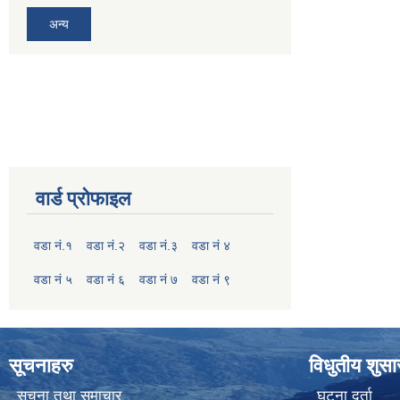
अन्य
वार्ड प्रोफाइल
वडा नं.१
वडा नं.२
वडा नं.३
वडा नं ४
वडा नं ५
वडा नं ६
वडा नं ७
वडा नं ९
सूचनाहरु
विधुतीय शुस
सूचना तथा समाचार
घटना दर्ता