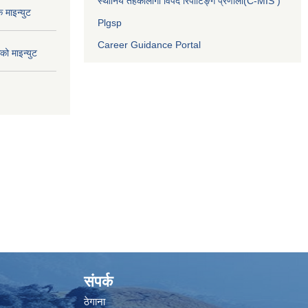
स्थानिय तहकालागी विपद रिपोर्टिङ्ग प्रणाली(C-MIS )
माइन्युट
Plgsp
Career Guidance Portal
ो माइन्युट
संपर्क
ठेगाना