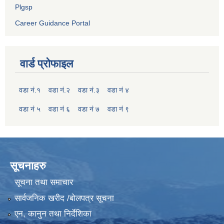
Plgsp
Career Guidance Portal
वार्ड प्रोफाइल
वडा नं.१
वडा नं.२
वडा नं.३
वडा नं ४
वडा नं ५
वडा नं ६
वडा नं ७
वडा नं ९
सूचनाहरु
सूचना तथा समाचार
सार्वजनिक खरीद /बोलपत्र सूचना
एन, कानुन तथा निर्देशिका