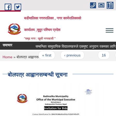
Skip to main content
बडीमालिका नगरपालिका , नगर कार्यपालिकाको
कार्यालय ,सुदुर पश्चिम प्रदेश
"समृद्द नगर : खुसी नगरबासी "
समाचार
सम्बन्धित सामुदायिक विद्यालयहरुले एकमुष्ट अनुदान रकमका लागि समझौ
Pages
« first
‹ previous
…
16
1
You are here
Home
» बोलपत्र आह्वानसम्बन्धी सूचना
बोलपत्र आह्वानसम्बन्धी सूचना