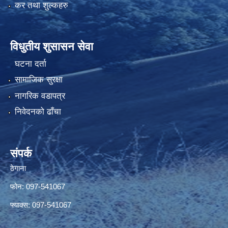
कर तथा शुल्कहरु
विधुतीय शुसासन सेवा
घटना दर्ता
सामाजिक सुरक्षा
नागरिक वडापत्र
निवेदनको ढाँचा
संपर्क
ठेगाना
फोन: 097-541067
फ्याक्स: 097-541067