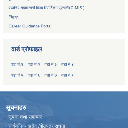
स्थानिय तहकालागी विपद रिपोर्टिङ्ग प्रणाली(C-MIS )
Plgsp
Career Guidance Portal
वार्ड प्रोफाइल
वडा नं.१
वडा नं.२
वडा नं.३
वडा नं ४
वडा नं ५
वडा नं ६
वडा नं ७
वडा नं ९
सूचनाहरु
सूचना तथा समाचार
सार्वजनिक खरीद /बोलपत्र सूचना