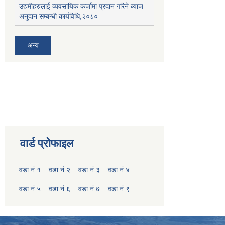
उद्यमीहरुलाई व्यवसायिक कर्जामा प्रदान गरिने ब्याज
अनुदान सम्बन्धी कार्यविधि,२०८०
अन्य
वार्ड प्रोफाइल
वडा नं.१
वडा नं.२
वडा नं.३
वडा नं ४
वडा नं ५
वडा नं ६
वडा नं ७
वडा नं ९