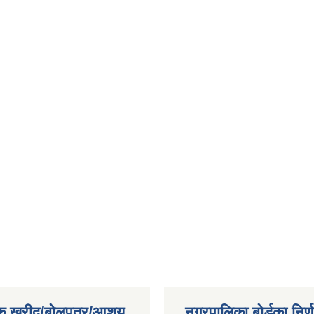
िक खरीद/बोलपत्र/आशय
नगरपालिका बोर्डका निर्