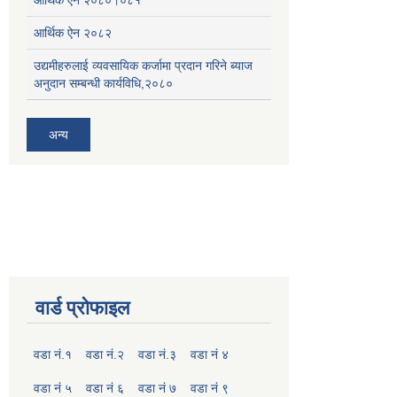
आर्थिक ऐन २०८२
उद्यमीहरुलाई व्यवसायिक कर्जामा प्रदान गरिने ब्याज
अनुदान सम्बन्धी कार्यविधि,२०८०
अन्य
वार्ड प्रोफाइल
वडा नं.१
वडा नं.२
वडा नं.३
वडा नं ४
वडा नं ५
वडा नं ६
वडा नं ७
वडा नं ९