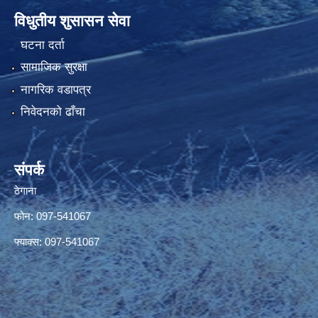
विधुतीय शुसासन सेवा
घटना दर्ता
सामाजिक सुरक्षा
नागरिक वडापत्र
निवेदनको ढाँचा
संपर्क
ठेगाना
फोन: 097-541067
फ्याक्स: 097-541067