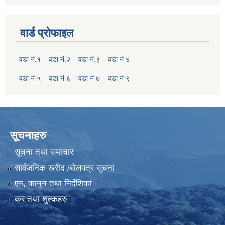
वार्ड प्रोफाइल
वडा नं.१
वडा नं.२
वडा नं.३
वडा नं ४
वडा नं ५
वडा नं ६
वडा नं ७
वडा नं ९
सूचनाहरु
सूचना तथा समाचार
सार्वजनिक खरीद /बोलपत्र सूचना
एन, कानुन तथा निर्देशिका
कर तथा शुल्कहरु