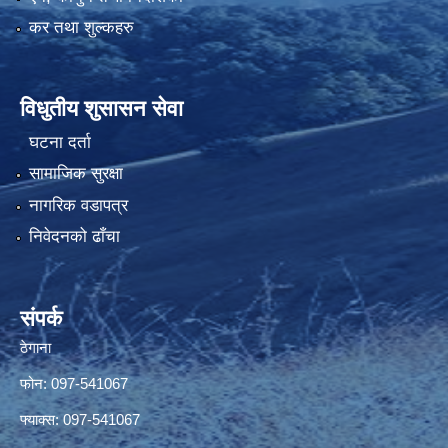
कर तथा शुल्कहरु
विधुतीय शुसासन सेवा
घटना दर्ता
सामाजिक सुरक्षा
नागरिक वडापत्र
निवेदनको ढाँचा
संपर्क
ठेगाना
फोन: 097-541067
फ्याक्स: 097-541067