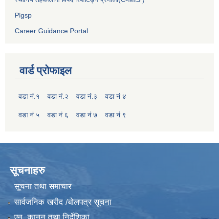
Plgsp
Career Guidance Portal
वार्ड प्रोफाइल
वडा नं.१
वडा नं.२
वडा नं.३
वडा नं ४
वडा नं ५
वडा नं ६
वडा नं ७
वडा नं ९
सूचनाहरु
सूचना तथा समाचार
सार्वजनिक खरीद /बोलपत्र सूचना
एन, कानुन तथा निर्देशिका