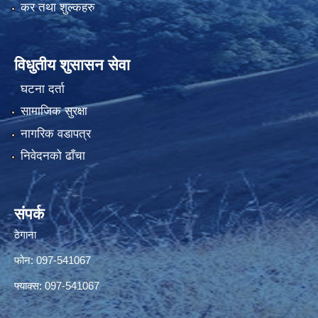
कर तथा शुल्कहरु
विधुतीय शुसासन सेवा
घटना दर्ता
सामाजिक सुरक्षा
नागरिक वडापत्र
निवेदनको ढाँचा
संपर्क
ठेगाना
फोन: 097-541067
फ्याक्स: 097-541067