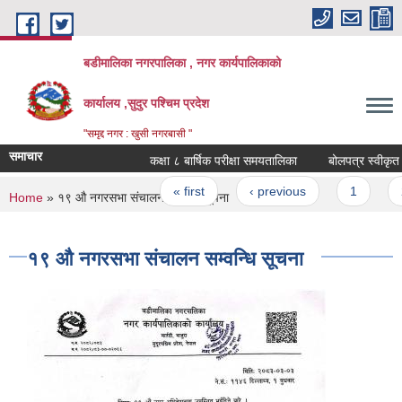
Skip to main content
बडीमालिका नगरपालिका , नगर कार्यपालिकाको
कार्यालय ,सुदुर पश्चिम प्रदेश
"समृद्द नगर : खुसी नगरबासी "
समाचार
कक्षा ८ बार्षिक परीक्षा समयतालिका
बोलपत्र स्वीकृत गर
Pages
« first
‹ previous
1
2
You are here
Home
» १९ औ नगरसभा संचालन सम्वन्धि सूचना
१९ औ नगरसभा संचालन सम्वन्धि सूचना