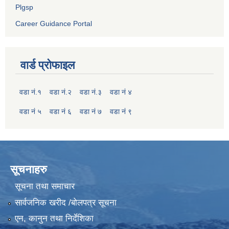
Plgsp
Career Guidance Portal
वार्ड प्रोफाइल
वडा नं.१
वडा नं.२
वडा नं.३
वडा नं ४
वडा नं ५
वडा नं ६
वडा नं ७
वडा नं ९
सूचनाहरु
सूचना तथा समाचार
सार्वजनिक खरीद /बोलपत्र सूचना
एन, कानुन तथा निर्देशिका