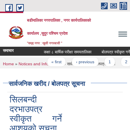
Skip to main content
बडीमालिका नगरपालिका , नगर कार्यपालिकाको
कार्यालय ,सुदुर पश्चिम प्रदेश
"समृद्द नगर : खुसी नगरबासी "
समाचार
कक्षा ८ बार्षिक परीक्षा समयतालिका
बोलपत्र स्वीकृत गर्ने 
Pages
« first
‹ previous
1
2
You are here
Home
»
Notices and Information
» सार्वजनिक खरीद / बोलपत्र सूचना
सार्वजनिक खरीद / बोलपत्र सूचना
सिलबन्दी
दरभाउपत्र
स्वीकृत गर्ने
आशयको सुचना