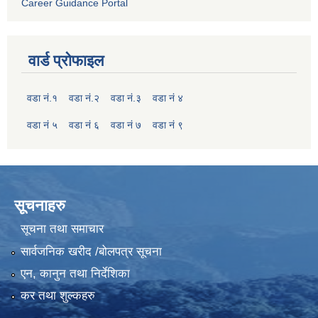
Career Guidance Portal
वार्ड प्रोफाइल
वडा नं.१
वडा नं.२
वडा नं.३
वडा नं ४
वडा नं ५
वडा नं ६
वडा नं ७
वडा नं ९
सूचनाहरु
सूचना तथा समाचार
सार्वजनिक खरीद /बोलपत्र सूचना
एन, कानुन तथा निर्देशिका
कर तथा शुल्कहरु