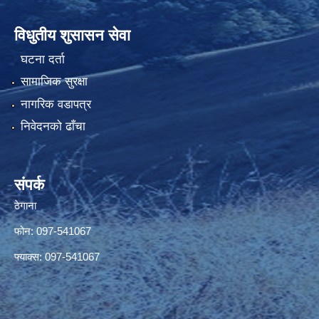
विधुतीय शुसासन सेवा
घटना दर्ता
सामाजिक सुरक्षा
नागरिक वडापत्र
निवेदनको ढाँचा
संपर्क
ठेगाना
फोन: 097-541067
फ्याक्स: 097-541067