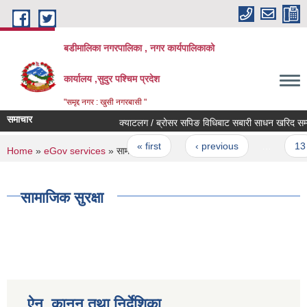
Skip to main content
बडीमालिका नगरपालिका , नगर कार्यपालिकाको
कार्यालय ,सुदुर पश्चिम प्रदेश
"समृद्द नगर : खुसी नगरबासी "
समाचार
क्याटलग / ब्रोसर सपिङ विधिबाट सबारी साधन खरिद सम्बन्धी
Pages
« first
‹ previous
…
13
You are here
Home
»
eGov services
» सामाजिक सुरक्षा
सामाजिक सुरक्षा
ऐन, कानून तथा निर्देशिका