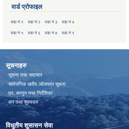
वार्ड प्रोफाइल
वडा नं.१
वडा नं.२
वडा नं.३
वडा नं ४
वडा नं ५
वडा नं ६
वडा नं ७
वडा नं ९
सूचनाहरु
सूचना तथा समाचार
सार्वजनिक खरीद /बोलपत्र सूचना
एन, कानुन तथा निर्देशिका
कर तथा शुल्कहरु
विधुतीय शुसासन सेवा