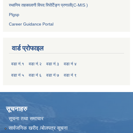
स्थानिय तहकालागी विपद रिपोर्टिङ्ग प्रणाली(C-MIS )
Plgsp
Career Guidance Portal
वार्ड प्रोफाइल
वडा नं.१
वडा नं.२
वडा नं.३
वडा नं ४
वडा नं ५
वडा नं ६
वडा नं ७
वडा नं ९
सूचनाहरु
सूचना तथा समाचार
सार्वजनिक खरीद /बोलपत्र सूचना