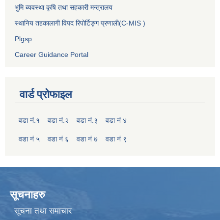
भुमि ब्यवस्था कृषि तथा सहकारी मन्त्रालय
स्थानिय तहकालागी विपद रिपोर्टिङ्ग प्रणाली(C-MIS )
Plgsp
Career Guidance Portal
वार्ड प्रोफाइल
वडा नं.१
वडा नं.२
वडा नं.३
वडा नं ४
वडा नं ५
वडा नं ६
वडा नं ७
वडा नं ९
सूचनाहरु
सूचना तथा समाचार