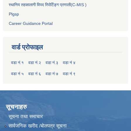
स्थानिय तहकालागी विपद रिपोर्टिङ्ग प्रणाली(C-MIS )
Plgsp
Career Guidance Portal
वार्ड प्रोफाइल
वडा नं.१
वडा नं.२
वडा नं.३
वडा नं ४
वडा नं ५
वडा नं ६
वडा नं ७
वडा नं ९
सूचनाहरु
सूचना तथा समाचार
सार्वजनिक खरीद /बोलपत्र सूचना