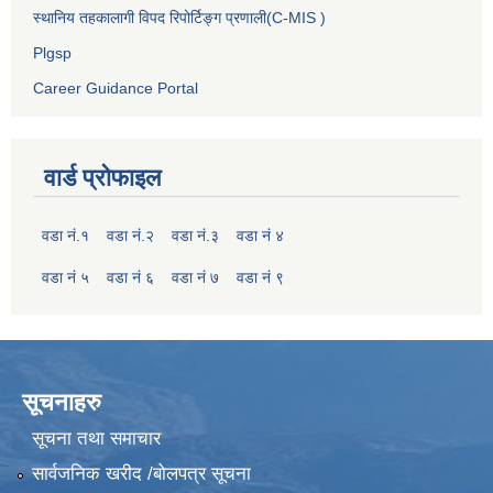
स्थानिय तहकालागी विपद रिपोर्टिङ्ग प्रणाली(C-MIS )
Plgsp
Career Guidance Portal
वार्ड प्रोफाइल
वडा नं.१
वडा नं.२
वडा नं.३
वडा नं ४
वडा नं ५
वडा नं ६
वडा नं ७
वडा नं ९
सूचनाहरु
सूचना तथा समाचार
सार्वजनिक खरीद /बोलपत्र सूचना