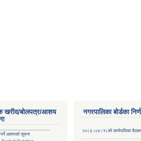
िक खरीद/बोलपत्र/आशय
नगरपालिका बोर्डका निर्
ना
२०८३।०४।१८को कार्यपालिका बैठकको
 गर्ने आशयको सूचना
r Sealed Qutation