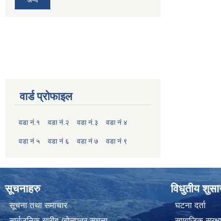
वार्ड प्रोफाइल
वडा नं.१
वडा नं.२
वडा नं.३
वडा नं ४
वडा नं ५
वडा नं ६
वडा नं ७
वडा नं ९
सूचनाहरु
विधुतीय शुस
सूचना तथा समाचार
घटना दर्ता
सार्वजनिक खरीद /बोलपत्र सूचना
सामाजिक सुरक्ष