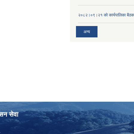
२०८२।०९।२१ को कार्यपालिका बैठकक
अन्य
ासन सेवा
ा