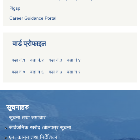
Plgsp
Career Guidance Portal
वार्ड प्रोफाइल
वडा नं.१
वडा नं.२
वडा नं.३
वडा नं ४
वडा नं ५
वडा नं ६
वडा नं ७
वडा नं ९
सूचनाहरु
सूचना तथा समाचार
सार्वजनिक खरीद /बोलपत्र सूचना
एन, कानुन तथा निर्देशिका