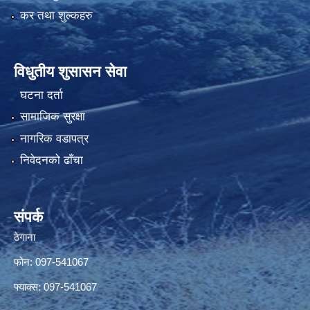
कर तथा शुल्कहरु
विधुतीय शुसासन सेवा
घटना दर्ता
सामाजिक सुरक्षा
नागरिक वडापत्र
निवेदनको ढाँचा
संपर्क
ठेगाना
फोन: 097-541067
फ्याक्स: 097-541067