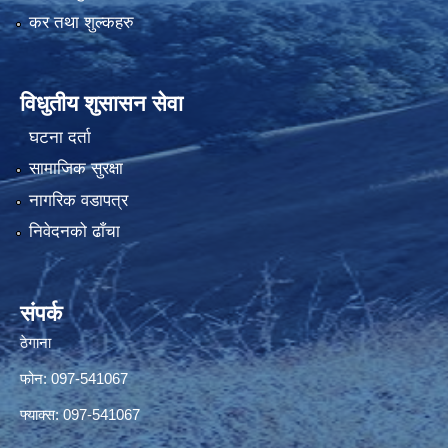
कर तथा शुल्कहरु
विधुतीय शुसासन सेवा
घटना दर्ता
सामाजिक सुरक्षा
नागरिक वडापत्र
निवेदनको ढाँचा
संपर्क
ठेगाना
फोन: 097-541067
फ्याक्स: 097-541067