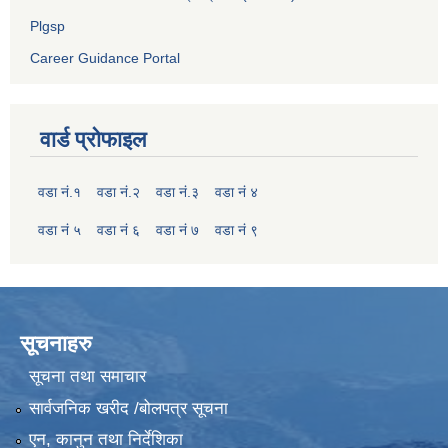
Plgsp
Career Guidance Portal
वार्ड प्रोफाइल
वडा नं.१
वडा नं.२
वडा नं.३
वडा नं ४
वडा नं ५
वडा नं ६
वडा नं ७
वडा नं ९
सूचनाहरु
सूचना तथा समाचार
सार्वजनिक खरीद /बोलपत्र सूचना
एन, कानुन तथा निर्देशिका