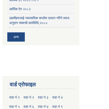
आर्थिक ऐन २०८२
उद्यमीहरुलाई व्यवसायिक कर्जामा प्रदान गरिने ब्याज
अनुदान सम्बन्धी कार्यविधि,२०८०
अन्य
वार्ड प्रोफाइल
वडा नं.१
वडा नं.२
वडा नं.३
वडा नं ४
वडा नं ५
वडा नं ६
वडा नं ७
वडा नं ९