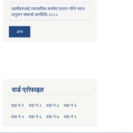
उद्यमीहरुलाई व्यवसायिक कर्जामा प्रदान गरिने ब्याज
अनुदान सम्बन्धी कार्यविधि,२०८०
अन्य
वार्ड प्रोफाइल
वडा नं.१
वडा नं.२
वडा नं.३
वडा नं ४
वडा नं ५
वडा नं ६
वडा नं ७
वडा नं ९