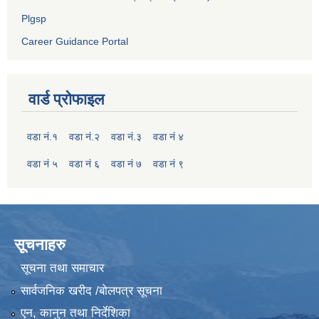
Plgsp
Career Guidance Portal
वार्ड प्रोफाइल
वडा नं.१
वडा नं.२
वडा नं.३
वडा नं ४
वडा नं ५
वडा नं ६
वडा नं ७
वडा नं ९
सूचनाहरु
सूचना तथा समाचार
सार्वजनिक खरीद /बोलपत्र सूचना
एन, कानुन तथा निर्देशिका