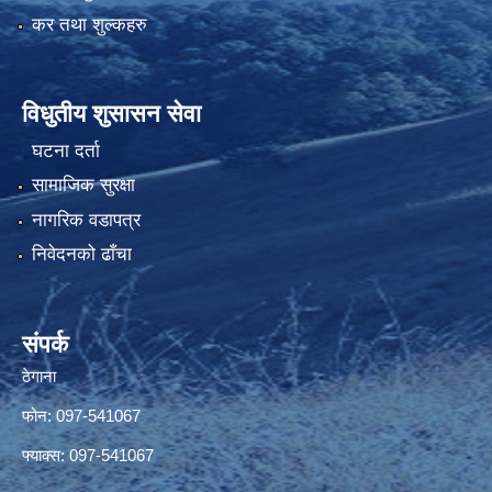
कर तथा शुल्कहरु
विधुतीय शुसासन सेवा
घटना दर्ता
सामाजिक सुरक्षा
नागरिक वडापत्र
निवेदनको ढाँचा
संपर्क
ठेगाना
फोन: 097-541067
फ्याक्स: 097-541067