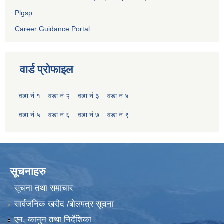
Plgsp
Career Guidance Portal
वार्ड प्रोफाइल
वडा नं.१
वडा नं.२
वडा नं.३
वडा नं ४
वडा नं ५
वडा नं ६
वडा नं ७
वडा नं ९
सूचनाहरु
सूचना तथा समाचार
सार्वजनिक खरीद /बोलपत्र सूचना
एन, कानुन तथा निर्देशिका