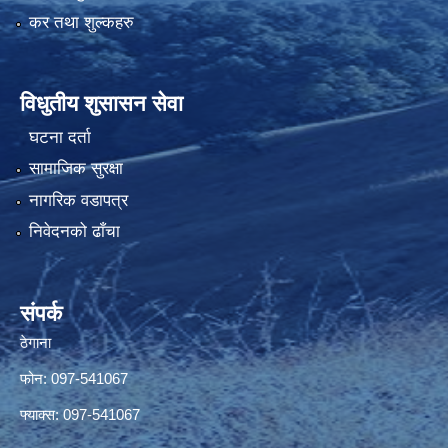
कर तथा शुल्कहरु
विधुतीय शुसासन सेवा
घटना दर्ता
सामाजिक सुरक्षा
नागरिक वडापत्र
निवेदनको ढाँचा
संपर्क
ठेगाना
फोन: 097-541067
फ्याक्स: 097-541067