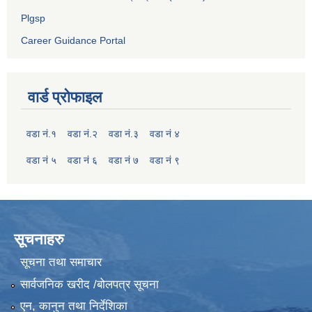
Plgsp
Career Guidance Portal
वार्ड प्रोफाइल
वडा नं.१
वडा नं.२
वडा नं.३
वडा नं ४
वडा नं ५
वडा नं ६
वडा नं ७
वडा नं ९
सूचनाहरु
सूचना तथा समाचार
सार्वजनिक खरीद /बोलपत्र सूचना
एन, कानुन तथा निर्देशिका