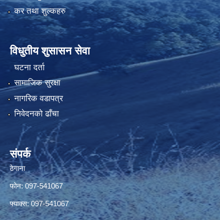
कर तथा शुल्कहरु
विधुतीय शुसासन सेवा
घटना दर्ता
सामाजिक सुरक्षा
नागरिक वडापत्र
निवेदनको ढाँचा
संपर्क
ठेगाना
फोन: 097-541067
फ्याक्स: 097-541067