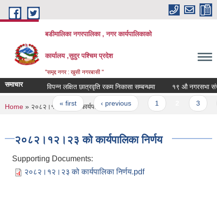
Skip to main content
बडीमालिका नगरपालिका , नगर कार्यपालिकाको
कार्यालय ,सुदुर पश्चिम प्रदेश
"समृद्द नगर : खुसी नगरबासी "
समाचार
विपन्न लक्षित छात्रवृति रकम निकासा सम्बन्धमा
१९ औ नगरसभा संचालन 
Pages
« first
‹ previous
1
2
3
You are here
Home
» २०८२।१२।२३ को कार्यपालिका निर्णय
२०८२।१२।२३ को कार्यपालिका निर्णय
Supporting Documents:
२०८२।१२।२३ को कार्यपालिका निर्णय.pdf