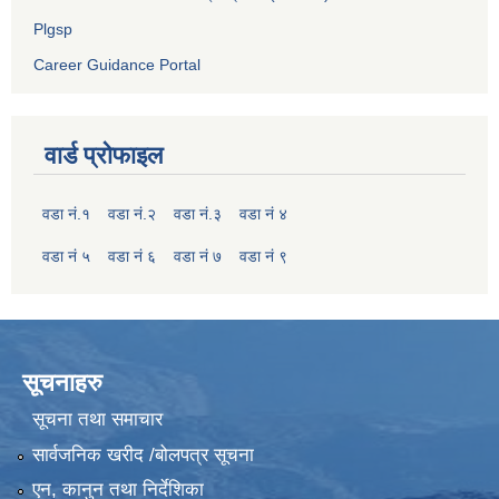
Plgsp
Career Guidance Portal
वार्ड प्रोफाइल
वडा नं.१
वडा नं.२
वडा नं.३
वडा नं ४
वडा नं ५
वडा नं ६
वडा नं ७
वडा नं ९
सूचनाहरु
सूचना तथा समाचार
सार्वजनिक खरीद /बोलपत्र सूचना
एन, कानुन तथा निर्देशिका