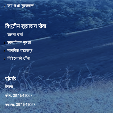
कर तथा शुल्कहरु
विधुतीय शुसासन सेवा
घटना दर्ता
सामाजिक सुरक्षा
नागरिक वडापत्र
निवेदनको ढाँचा
संपर्क
ठेगाना
फोन: 097-541067
फ्याक्स: 097-541067