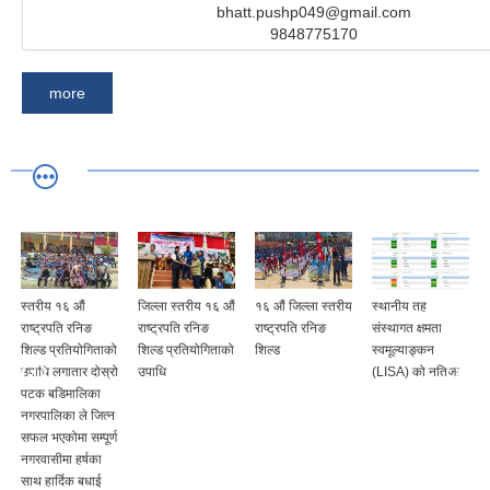
bhatt.pushp049@gmail.com
9848775170
more
य १६ औं
जिल्ला स्तरीय १६ औं
१६ औं जिल्ला स्तरीय
स्थानीय तह
स्थानीय त
रपति रनिङ
राष्ट्रपति रनिङ
राष्ट्रपति रनिङ
संस्थागत क्षमता
संस्थागत क्
प्रतियोगिताको
शिल्ड प्रतियोगिताको
शिल्ड
स्वमूल्याङ्कन
स्वमूल्याङ्
लगातार दोस्रो
उपाधि
(LISA) को नतिजा
(LISA) को
डिमालिका
लिका ले जित्न
कोमा सम्पूर्ण
ीमा हर्षका
र्दिक बधाई