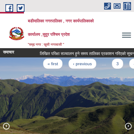
Skip to main content
बडीमालिका नगरपालिका , नगर कार्यपालिकाको
कार्यालय ,सुदुर पश्चिम प्रदेश
"समृद्द नगर : खुसी नगरबासी "
समाचार
लिखित परिक्षा सञ्चालन हुने समय तालिका प्रकाशन गरिएको सूचना
Pages
« first
‹ previous
…
3
4