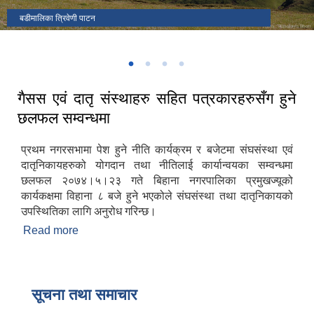
बडीमालिका त्रिवेणी पाटन
नगर सभा २०८०
बडीमालिका ७ को ढमकने बजार
मार्तडीको सुन्दर दृश्य
गैसस एवं दातृ संस्थाहरु सहित पत्रकारहरुसँग हुने
छलफल सम्वन्धमा
प्रथम नगरसभामा पेश हुने नीति कार्यक्रम र बजेटमा संघसंस्था एवं
दातृनिकायहरुको योगदान तथा नीतिलाई कार्यान्वयका सम्वन्धमा
छलफल २०७४।५।२३ गते बिहाना नगरपालिका प्रमुखज्यूको
कार्यकक्षमा विहाना ८ बजे हुने भएकोले संघसंस्था तथा दातृनिकायको
उपस्थितिका लागि अनुरोध गरिन्छ।
Read more
about गैसस एवं दातृ संस्थाहरु सहित पत्रकारहरुसँग हुने
छलफल सम्वन्धमा
सूचना तथा समाचार