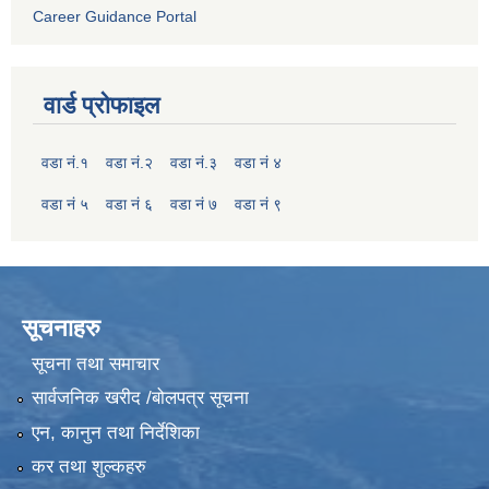
Career Guidance Portal
वार्ड प्रोफाइल
वडा नं.१
वडा नं.२
वडा नं.३
वडा नं ४
वडा नं ५
वडा नं ६
वडा नं ७
वडा नं ९
सूचनाहरु
सूचना तथा समाचार
सार्वजनिक खरीद /बोलपत्र सूचना
एन, कानुन तथा निर्देशिका
कर तथा शुल्कहरु