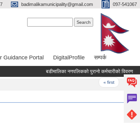
67
badimalikamunicipality@gmail.com
097-541067
Search form
Search
r Guidance Portal
DigitalProfile
सम्पर्क
बडीमालिका नगपलिकको पुरानो कर्मचारीको विवरण
क
Pages
« first
‹ previo