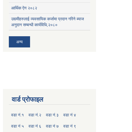
आर्थिक ऐन २०८२
उद्यमीहरुलाई व्यवसायिक कर्जामा प्रदान गरिने ब्याज
अनुदान सम्बन्धी कार्यविधि,२०८०
अन्य
वार्ड प्रोफाइल
वडा नं.१
वडा नं.२
वडा नं.३
वडा नं ४
वडा नं ५
वडा नं ६
वडा नं ७
वडा नं ९