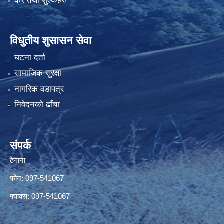
कर तथा शुल्कहरु
विधुतीय शुसासन सेवा
घटना दर्ता
सामाजिक सुरक्षा
नागरिक वडापत्र
निवेदनको ढाँचा
संपर्क
ठेगाना
फोन: 097-541067
फ्याक्स: 097-541067