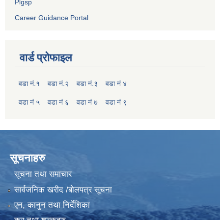
Plgsp
Career Guidance Portal
वार्ड प्रोफाइल
वडा नं.१
वडा नं.२
वडा नं.३
वडा नं ४
वडा नं ५
वडा नं ६
वडा नं ७
वडा नं ९
सूचनाहरु
सूचना तथा समाचार
सार्वजनिक खरीद /बोलपत्र सूचना
एन, कानुन तथा निर्देशिका