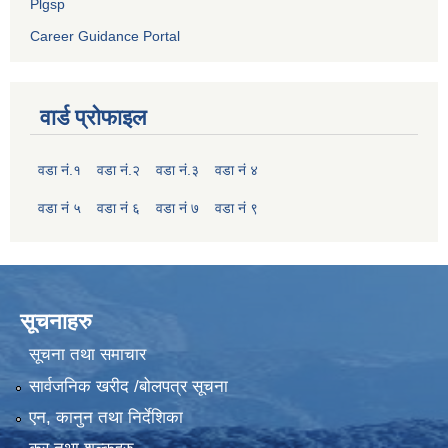
Plgsp
Career Guidance Portal
वार्ड प्रोफाइल
वडा नं.१
वडा नं.२
वडा नं.३
वडा नं ४
वडा नं ५
वडा नं ६
वडा नं ७
वडा नं ९
सूचनाहरु
सूचना तथा समाचार
सार्वजनिक खरीद /बोलपत्र सूचना
एन, कानुन तथा निर्देशिका