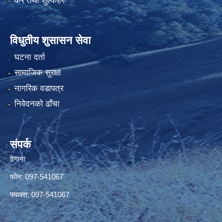
कर तथा शुल्कहरु
विधुतीय शुसासन सेवा
घटना दर्ता
सामाजिक सुरक्षा
नागरिक वडापत्र
निवेदनको ढाँचा
संपर्क
ठेगाना
फोन: 097-541067
फ्याक्स: 097-541067