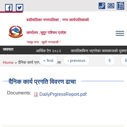
Skip to main content
बडीमालिका नगरपालिका , नगर कार्यपालिकाको
कार्यालय ,सुदुर पश्चिम प्रदेश
"समृद्द नगर : खुसी नगरबासी "
समाचार
आर्थिक ऐन २०८२
कार्यादेशबिना भएगरेका कामकाजको भुक्तानी नह
Pages
« first
‹ previous
…
5
6
You are here
Home
» दैनिक कार्य प्रगति विवरण ढाचा
दैनिक कार्य प्रगति विवरण ढाचा
Documents:
DailyPrgressReport.pdf