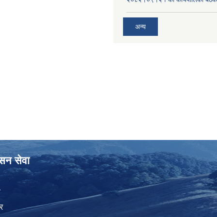
अन्य
ासन सेवा
ा
र