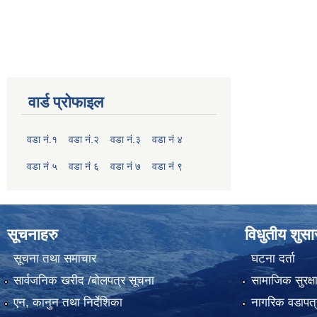
वार्ड प्रोफाइल
वडा नं.१
वडा नं.२
वडा नं.३
वडा नं ४
वडा नं ५
वडा नं ६
वडा नं ७
वडा नं ९
सूचनाहरु
विधुतीय शुस
सूचना तथा समाचार
घटना दर्ता
सार्वजनिक खरीद /बोलपत्र सूचना
सामाजिक सुरक्ष
एन, कानुन तथा निर्देशिका
नागरिक वडापत्