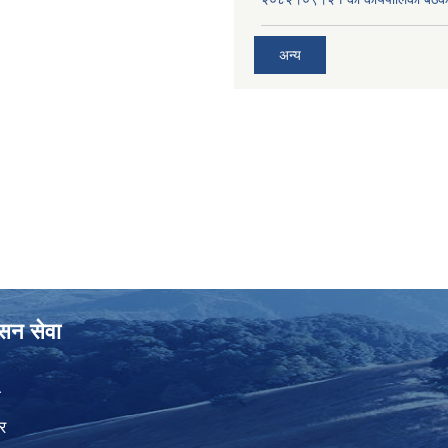
अन्य
ासन सेवा
ा
र