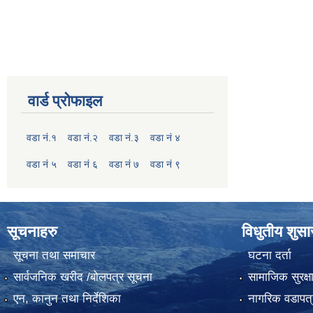
वार्ड प्रोफाइल
वडा नं.१
वडा नं.२
वडा नं.३
वडा नं ४
वडा नं ५
वडा नं ६
वडा नं ७
वडा नं ९
सूचनाहरु
विधुतीय शुस
सूचना तथा समाचार
घटना दर्ता
सार्वजनिक खरीद /बोलपत्र सूचना
सामाजिक सुरक्ष
एन, कानुन तथा निर्देशिका
नागरिक वडापत्